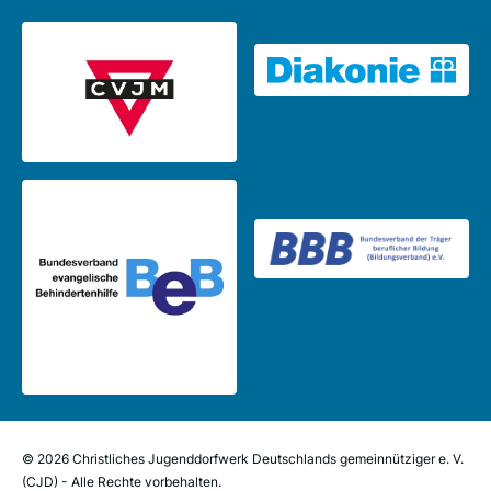
Datenschutzbeauftragten des CJD wenden.
g) Recht auf Widerspruch ( § 25 DSG-EKD)
(1) Die betroffene Person hat das Recht, aus
Gründen, die sich aus ihrer besonderen
Situation ergeben, jederzeit gegen die
Verarbeitung sie betreffender
personenbezogener Daten gemäß § 6
Nummer 1, 3, 4 oder 8 Widerspruch
einzulegen; dies gilt auch für die
Verarbeitung personenbezogener Daten im
Rahmen eines Profilings.
Das CJD verarbeitet die personenbezogenen
Daten im Falle des Widerspruchs nicht mehr,
© 2026 Christliches Jugenddorfwerk Deutschlands gemeinnütziger e. V.
es sei denn, es können zwingende
(CJD) - Alle Rechte vorbehalten.