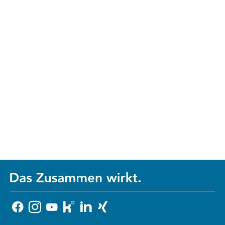
DSG-EKD)
(1) Die betroffene Person hat das Recht, die
sie betreffenden personenbezogenen Daten,
die sie einer verantwortlichen Stelle
bereitgestellt hat, in einem strukturierten,
gängigen und maschinenlesbaren Format zu
erhalten, und sie hat das Recht, diese Daten
einer anderen verantwortlichen Stelle ohne
Behinderung durch die verantwortliche
Stelle, der die personenbezogenen Daten
bereitgestellt wurden, zu übermitteln,
sofern
1. die Verarbeitung auf einer Einwilligung
oder auf einem Vertrag beruht und
2. die Verarbeitung mithilfe automatisierter
Verfahren erfolgt.