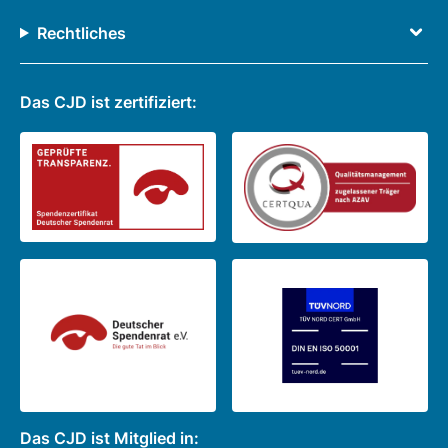
Die betroffene Person kann verlangen, dass
Rechtliches
die personenbezogenen Daten direkt von
der verantwortlichen Stelle einem anderen
Das CJD ist zertifiziert:
Dritten übermittelt werden, soweit dies
technisch mach-bar ist.
(2) Das Recht auf Datenübertragbarkeit gilt
nicht für eine Verarbeitung, die für die
Wahrnehmung einer Aufgabe erforderlich ist,
die im kirchlichen Interesse liegt oder in
Ausübung kirchlicher Aufsicht erfolgt, die
der kirchlichen Stelle übertragen wurde.
(3) Das Recht gemäß Absatz 1 darf die
Rechte und Freiheiten anderer Personen
nicht beeinträchtigen. Zur Geltendmachung
des Rechts auf Datenübertragbarkeit kann
Das CJD ist Mitglied in:
sich die betroffene Person jederzeit an den