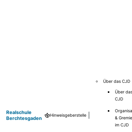
Direkt
zum
Inhalt
Über das CJD
Über da
CJD
Organisa
Realschule
Hinweisgeberstelle
& Gremi
Berchtesgaden
im CJD